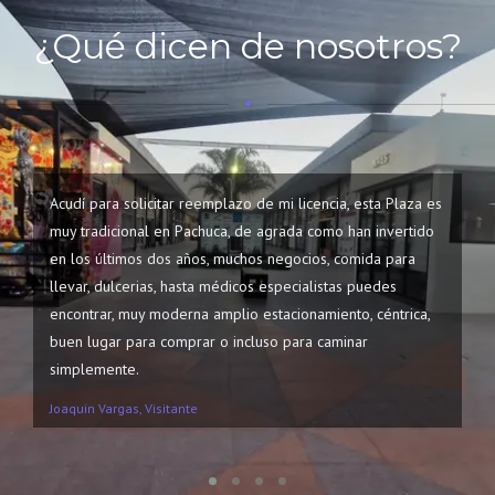
¿Qué dicen de nosotros?
Acudí para solicitar reemplazo de mi licencia, esta Plaza es
Fu
muy tradicional en Pachuca, de agrada como han invertido
Un
en los últimos dos años, muchos negocios, comida para
Mu
llevar, dulcerias, hasta médicos especialistas puedes
encontrar, muy moderna amplio estacionamiento, céntrica,
Da
buen lugar para comprar o incluso para caminar
simplemente.
Joaquin Vargas, Visitante